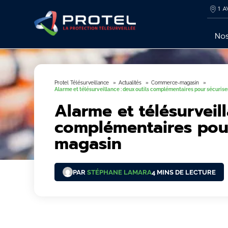
1 A
Nos
Protel Télésurveillance
Actualités
Commerce-magasin
Alarme et télésurveillance : deux outils complémentaires pour sécuris
Alarme et télésurveil
complémentaires pour
magasin
PAR
STÉPHANE LAMARA
4 MINS DE LECTURE