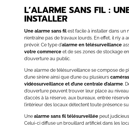
L’ALARME SANS FIL : UN
INSTALLER
Une alarme sans fil
est facile à installer dans un
n’entraîne pas de travaux lourds. En effet, il n’y a
prévoir. Ce type d’
alarme en télésurveillance
as
votre commerce
et de ses zones de stockage e
d’ouverture au public.
Une alarme de télésurveillance se compose de pl
d’une sirène ainsi que d’une ou plusieurs
caméras
vidéosurveillance et d’une centrale d’alarme
. 
d’ouverture peuvent trouver leur place au niveau 
d’accès à la réserve, aux bureaux, entrée réserv
l’intérieur des locaux détectent toute présence s
Une
alarme sans fil télésurveillée
peut judicieus
Celui-ci diffuse un brouillard artificiel dans les loca