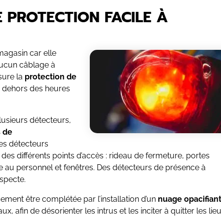
E PROTECTION FACILE À
 magasin car elle
 aucun câblage à
sure la
protection de
n dehors des heures
usieurs détecteurs,
 de
Des détecteurs
des différents points d’accès : rideau de fermeture, portes
ée au personnel et fenêtres. Des détecteurs de présence à
uspecte.
ement être complétée par l’installation d’un
nuage opacifian
ux, afin de désorienter les intrus et les inciter à quitter les lieu