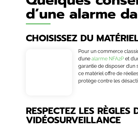
Quelques conseil
d’une alarme da
CHOISISSEZ DU MATÉRIE
Pour un commerce class
d’une
alarme NFA2P
et d’u
garantie de disposer d’un 
ce matériel offre de réell
protège contre les désact
RESPECTEZ LES RÈGLES D
VIDÉOSURVEILLANCE