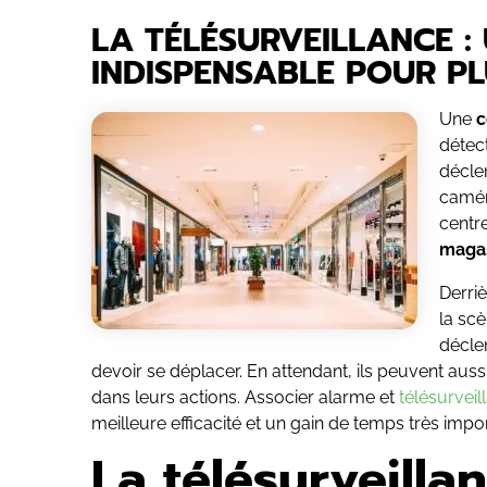
LA TÉLÉSURVEILLANCE 
INDISPENSABLE POUR PL
Une
c
détec
décle
caméra
centr
maga
Derriè
la scè
déclen
devoir se déplacer. En attendant, ils peuvent aus
dans leurs actions. Associer alarme et
télésurveil
meilleure efficacité et un gain de temps très impor
La télésurveill