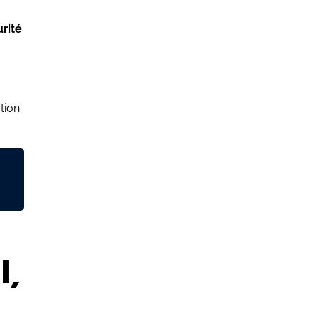
rité
tion
l,