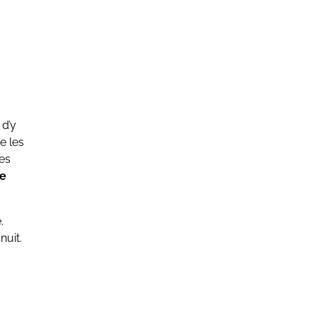
 d’y
e les
ues
ce
.
nuit.