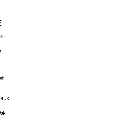
É
en
s
et
t aux
ité