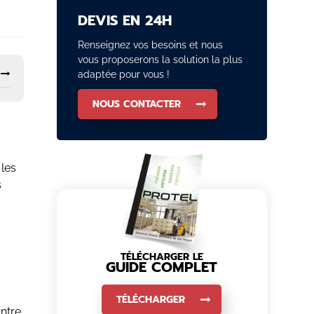
DEVIS EN 24H
Renseignez vos besoins et nous
vous proposerons la solution la plus
adaptée pour vous !
NOUS CONTACTER
 les
s
TÉLÉCHARGER LE
GUIDE COMPLET
TÉLÉCHARGER
ontre