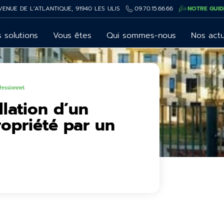
VENUE DE L'ATLANTIQUE, 91940 LES ULIS
09.70.15.66.66
NOTRE GUID
 solutions
Vous êtes
Qui sommes-nous
Nos act
ofessionnel
llation d’un
ropriété par un