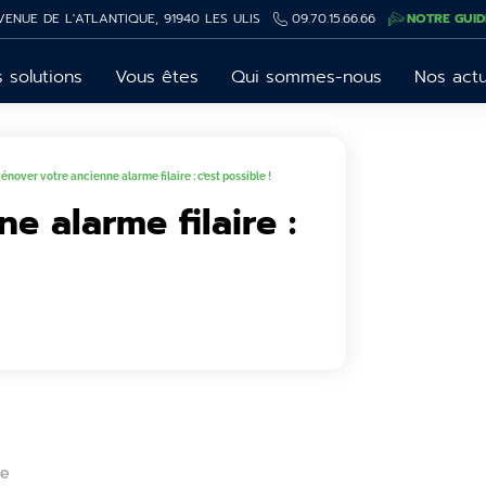
VENUE DE L'ATLANTIQUE, 91940 LES ULIS
09.70.15.66.66
NOTRE GUID
 solutions
Vous êtes
Qui sommes-nous
Nos act
énover votre ancienne alarme filaire : c’est possible !
e alarme filaire :
ce