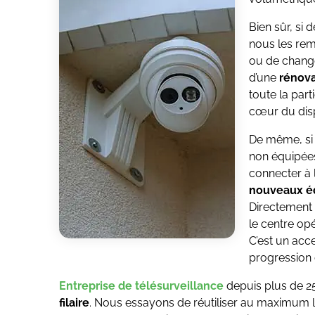
Bien sûr, si
nous les rem
ou de change
d’une
rénova
toute la par
cœur du dispo
De même, si 
non équipées
connecter à 
nouveaux é
Directement r
le centre op
C’est un acce
progression 
Entreprise de télésurveillance
depuis plus de 2
filaire
. Nous essayons de réutiliser au maximum 