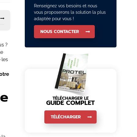
Renseignez vos besoins et nous
vous proposerons la solution la plus
adaptée pour vous !
NOUS CONTACTER
us ?
Le
 les
otre
re
TÉLÉCHARGER LE
GUIDE COMPLET
TÉLÉCHARGER
 la