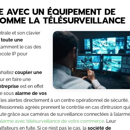
 AVEC UN ÉQUIPEMENT DE
COMME LA TÉLÉSURVEILLANCE
rale et son clavier
 toute une
otamment le cas des
tocole IP pour
uhaitez
coupler une
ur en faire une
ntreprise
est en effet
se sous
alarme de vos
 les alertes directement à un centre opérationnel de sécurité,
fessionnels agréés prennent le contrôle en cas d’intrusion qui
oute grâce aux caméras de surveillance connectées à l’alarme
alarme avec télésurveillance de votre commerce
. Leur
aiteurs en fuite. Si ce n’est pas le cas, la
société de