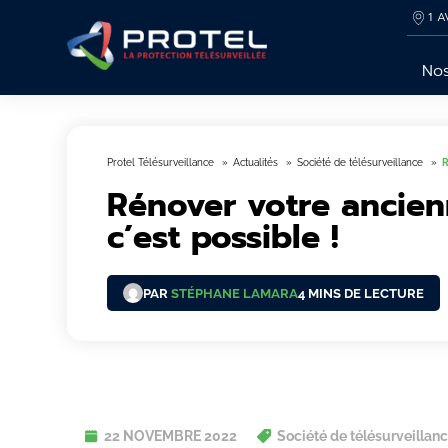
1 A
Nos
Protel Télésurveillance
Actualités
Société de télésurveillance
R
Rénover votre ancienn
c’est possible !
PAR
STÉPHANE LAMARA
4 MINS DE LECTURE
22 NOVEMBRE 2022
Société de télésurveillan