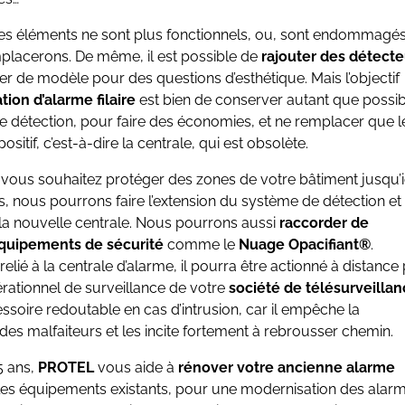
 des éléments ne sont plus fonctionnels, ou, sont endommagés
placerons. De même, il est possible de
rajouter des détecte
r de modèle pour des questions d’esthétique. Mais l’objectif
tion d’alarme filaire
est bien de conserver autant que possib
tie détection, pour faire des économies, et ne remplacer que l
sitif, c’est-à-dire la centrale, qui est obsolète.
vous souhaitez protéger des zones de votre bâtiment jusqu’i
, nous pourrons faire l’extension du système de détection et 
la nouvelle centrale. Nous pourrons aussi
raccorder de
quipements de sécurité
comme le
Nuage Opacifiant®
.
elié à la centrale d’alarme, il pourra être actionné à distance
érationnel de surveillance de votre
société de télésurveilla
ssoire redoutable en cas d’intrusion, car il empêche la
des malfaiteurs et les incite fortement à rebrousser chemin.
5 ans,
PROTEL
vous aide à
rénover votre ancienne alarme
les équipements existants, pour une modernisation des alarm