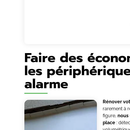
Faire des écono
les périphériqu
alarme
Rénover vot
rarement à r
figure,
nous 
place
: déte
volumétriqu