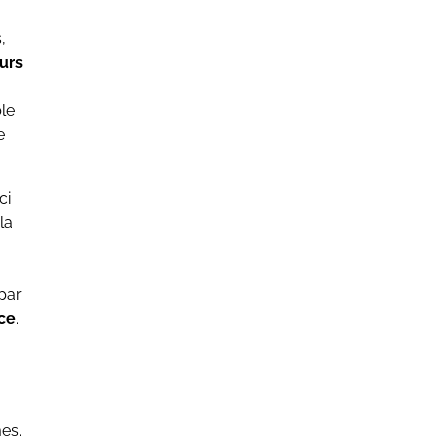
,
urs
le
e
ci
la
 par
nce
.
es.