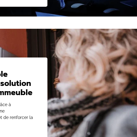
le
 solution
 immeuble
râce à
une
t de renforcer la