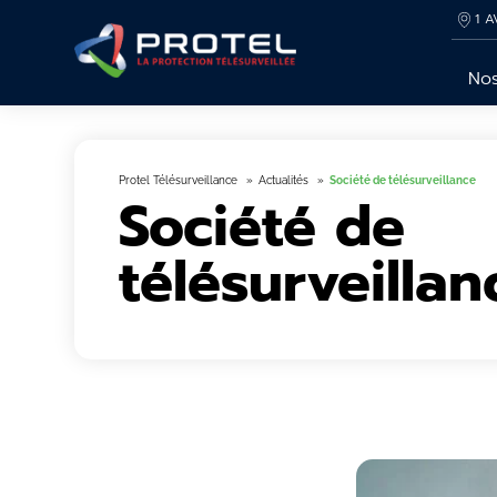
1 A
Nos
Protel Télésurveillance
Actualités
Société de télésurveillance
Société de
télésurveillan