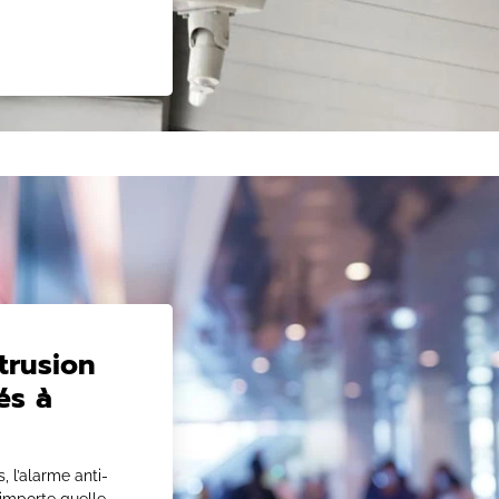
ntrusion
és à
 l’alarme anti-