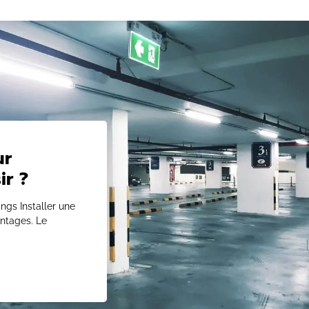
ur
ir ?
ngs Installer une
antages. Le