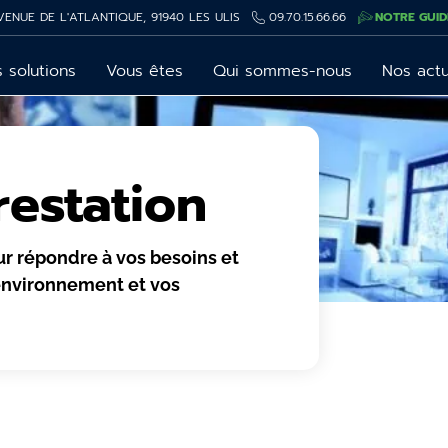
VENUE DE L'ATLANTIQUE, 91940 LES ULIS
09.70.15.66.66
NOTRE GUID
 solutions
Vous êtes
Qui sommes-nous
Nos act
restation
ur répondre à vos besoins et
 environnement et vos