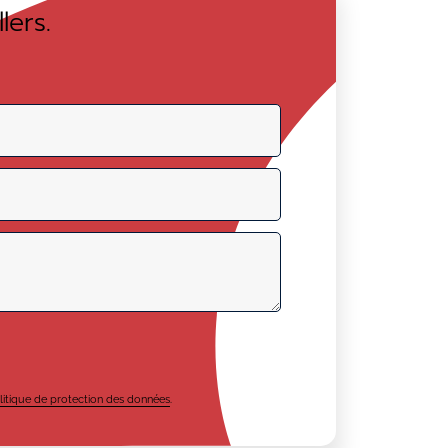
lers.
litique de protection des données
.