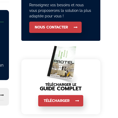
Renseignez vos besoins et nous
vous proposerons la solution la plus
adaptée pour vous !
NOUS CONTACTER
s
un
TÉLÉCHARGER LE
GUIDE COMPLET
TÉLÉCHARGER