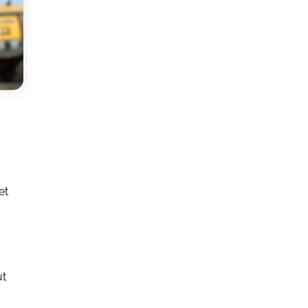
et
ut