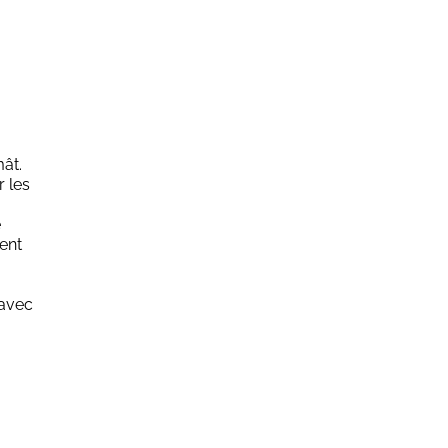
ât.
r les
e
ent
 avec