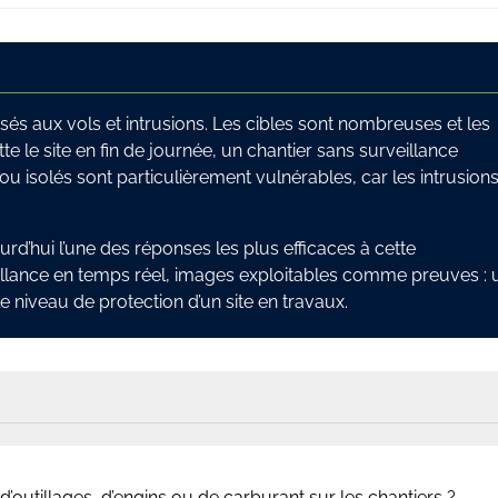
osés aux vols et intrusions. Les cibles sont nombreuses et les
te le site en fin de journée, un chantier sans surveillance
ou isolés sont particulièrement vulnérables, car les intrusion
urd’hui l’une des réponses les plus efficaces à cette
eillance en temps réel, images exploitables comme preuves : 
niveau de protection d’un site en travaux.
’outillages, d’engins ou de carburant sur les chantiers ?