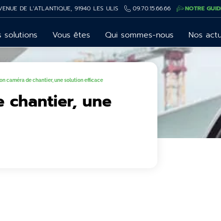
VENUE DE L'ATLANTIQUE, 91940 LES ULIS
09.70.15.66.66
NOTRE GUID
 solutions
Vous êtes
Qui sommes-nous
Nos act
ion caméra de chantier, une solution efficace
e chantier, une