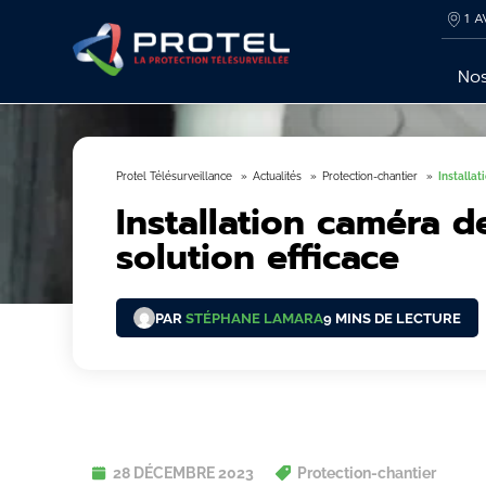
1 A
Nos
Protel Télésurveillance
Actualités
Protection-chantier
Installat
Installation caméra d
solution efficace
PAR
STÉPHANE LAMARA
9 MINS DE LECTURE
28 DÉCEMBRE 2023
Protection-chantier