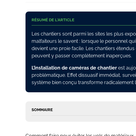
RÉSUMÉ DE L'ARTICLE
Les chantiers sont parmi les sites les plus exp
malfaiteurs le savent : lorsque le personnel quit
devient une proie facile. Les chantiers étendus 
peuvent y passer complètement inaperçues.
L’installation de caméras de chantier
est aujo
problématique. Effet dissuasif immédiat, surv
système bien conçu transforme radicalement le 
SOMMAIRE
Comment faire pour éviter les vols de matériaux, d