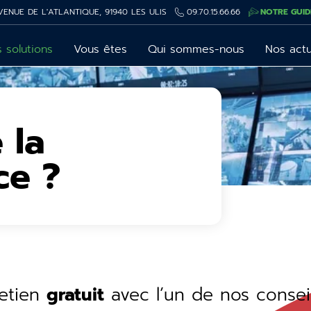
VENUE DE L'ATLANTIQUE, 91940 LES ULIS
09.70.15.66.66
NOTRE GUID
 solutions
Vous êtes
Qui sommes-nous
Nos act
 la
ce ?
retien
gratuit
avec l’un de nos conseil