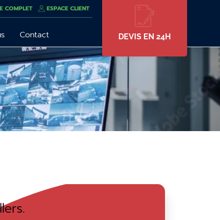
E COMPLET
ESPACE CLIENT
us
Contact
DEVIS EN 24H
lers.