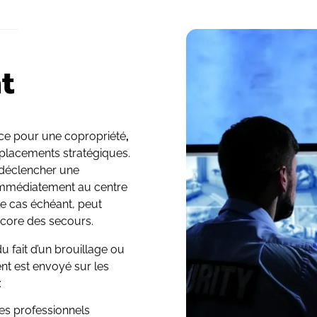
t
ance pour une copropriété
,
mplacements stratégiques.
 déclencher une
 immédiatement au centre
 le cas échéant, peut
ncore des secours.
u fait d’un brouillage ou
nt est envoyé sur les
:
des professionnels