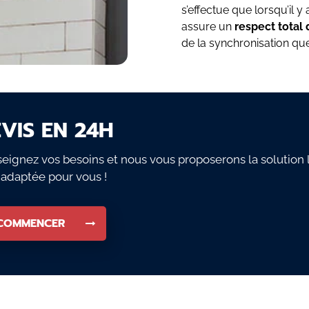
s’effectue que lorsqu’il y 
assure un
respect total 
de la synchronisation que
VIS EN 24H
eignez vos besoins et nous vous proposerons la solution 
 adaptée pour vous !
COMMENCER