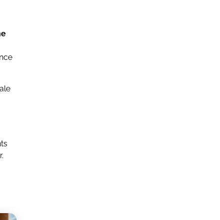
ne
ance
ale
nts
.