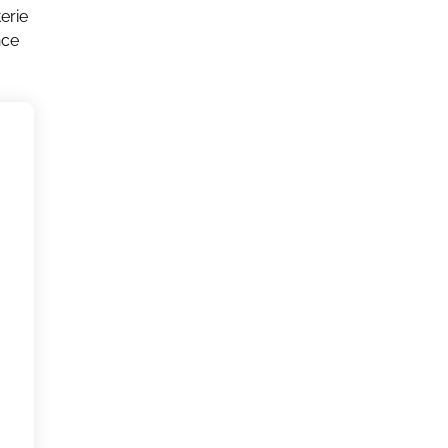
erie
nce