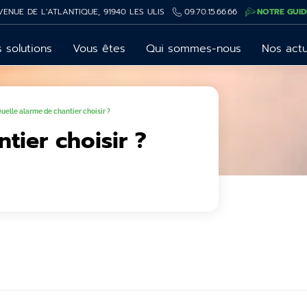
VENUE DE L'ATLANTIQUE, 91940 LES ULIS
09.70.15.66.66
NOTRE GUID
 solutions
Vous êtes
Qui sommes-nous
Nos act
uelle alarme de chantier choisir ?
tier choisir ?