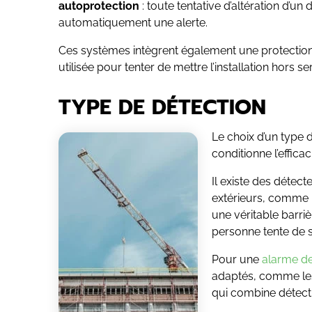
autoprotection
: toute tentative d’altération d’
automatiquement une alerte.
Ces systèmes intègrent également une protection
utilisée pour tenter de mettre l’installation hors se
TYPE DE DÉTECTION
Le choix d’un type 
conditionne l’effica
Il existe des détec
extérieurs, comme 
une véritable barriè
personne tente de s’
Pour une
alarme de
adaptés, comme l
qui combine détect