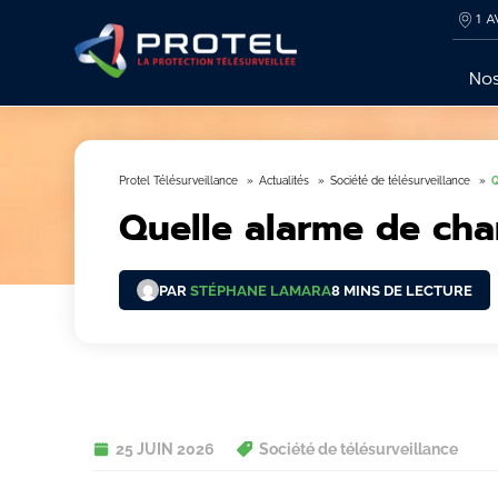
1 A
Nos
Protel Télésurveillance
Actualités
Société de télésurveillance
Q
Quelle alarme de chan
PAR
STÉPHANE LAMARA
8 MINS DE LECTURE
25 JUIN 2026
Société de télésurveillance