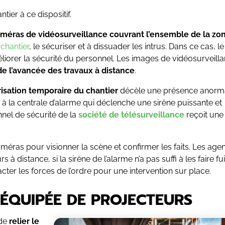
tier à ce dispositif.
améras de vidéosurveillance couvrant l’ensemble de la zo
 chantier
, le sécuriser et à dissuader les intrus. Dans ce cas, le
liorer la sécurité du personnel. Les images de vidéosurveill
 de l’avancée des travaux à distance
.
isation temporaire du chantier
décèle une présence anorm
n à la centrale d’alarme qui déclenche une sirène puissante et
nel de sécurité de la
société de télésurveillance
reçoit une
méras pour visionner la scène et confirmer les faits. Les age
 distance, si la sirène de l’alarme n’a pas suffi à les faire fuir
acter les forces de l’ordre pour une intervention sur place.
 ÉQUIPÉE DE PROJECTEURS
 de
relier le