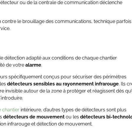
un détecteur ou de la centrale de communication déclenche
 contre le brouillage des communications, technique parfois
rvice.
de détection adapté aux conditions de chaque chantier
cité de votre
alarme
.
teurs spécifiquement conçus pour sécuriser des périmètres
les
détecteurs sensibles au rayonnement infrarouge
. Ils c
re invisible autour de la zone à protéger et réagissent dès qu
introduire.
 chantier
intérieure, d’autres types de détecteurs sont plus
es
détecteurs de mouvement
ou les
détecteurs bi-technol
ion infrarouge et détection de mouvement.