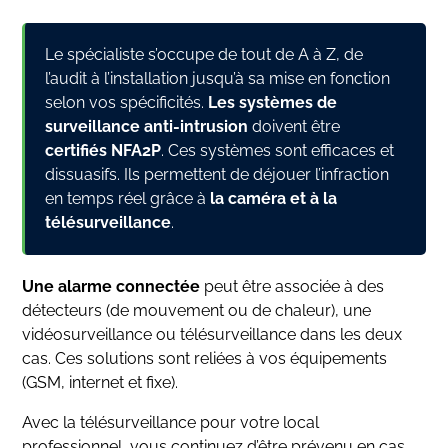
Le spécialiste s’occupe de tout de A à Z, de
l’audit à l’installation jusqu’à sa mise en fonction
selon vos spécificités.
Les systèmes de
surveillance anti-intrusion
doivent être
certifiés NFA2P
. Ces systèmes sont efficaces et
dissuasifs. Ils permettent de déjouer l’infraction
en temps réel grâce à
la caméra et à la
télésurveillance
.
Une alarme connectée
peut être associée à des
détecteurs (de mouvement ou de chaleur), une
vidéosurveillance ou télésurveillance dans les deux
cas. Ces solutions sont reliées à vos équipements
(GSM, internet et fixe).
Avec la télésurveillance pour votre local
professionnel, vous continuez d’être prévenu en cas